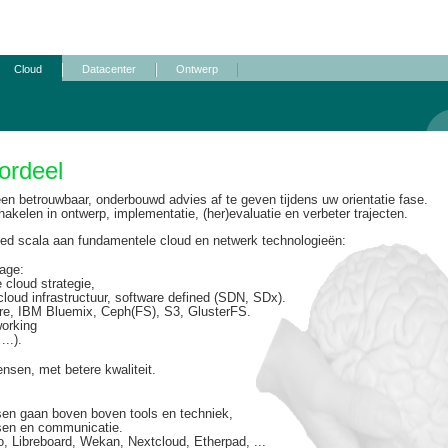
Cloud
Datacenter
Ontwerp
ordeel
t een betrouwbaar, onderbouwd advies af te geven tijdens uw orientatie fase.
hakelen in ontwerp, implementatie, (her)evaluatie en verbeter trajecten.
reed scala aan fundamentele cloud en netwerk technologieën:
rage
:
 cloud strategie,
loud infrastructuur, software defined (SDN, SDx).
e, IBM Bluemix, Ceph(FS), S3, GlusterFS.
working
..).
nsen, met betere kwaliteit.
n gaan boven boven tools en techniek,
nsen en communicatie.
go, Libreboard, Wekan, Nextcloud, Etherpad, ...