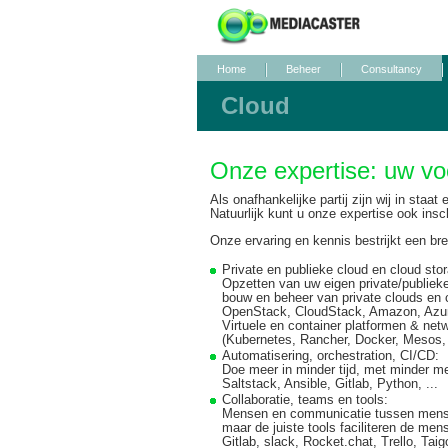
Home
Beheer
Consultancy
Cloud
Onze expertise: uw vo
Als onafhankelijke partij zijn wij in staa
Natuurlijk kunt u onze expertise ook insc
Onze ervaring en kennis bestrijkt een b
Private en publieke cloud en cloud sto
Opzetten van uw eigen private/publieke
bouw en beheer van private clouds en c
OpenStack, CloudStack, Amazon, Azur
Virtuele en container platformen & net
(Kubernetes, Rancher, Docker, Mesos, .
Automatisering, orchestration, CI/CD
:
Doe meer in minder tijd, met minder me
Saltstack, Ansible, Gitlab, Python, ...
Collaboratie, teams en tools
:
Mensen en communicatie tussen mense
maar de juiste tools faciliteren de me
Gitlab, slack, Rocket.chat, Trello, Tai