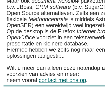
Maar ook
document workflow
pakketten 
b.v. JBoss,
CRM software
(b.v. SugarCR
Open Source alternatieven. Zelfs een 
flexibele
telefooncentrale
is middels Aste
OpenSER) een wereldwijd veel ingezette
Op de desktop is de Firefox
Internet br
OpenOffice
voorziet in een tekstverwer
presentatie en kleinere database.
Hiermee hebben we zelfs nog maar een 
oplossingen aangestipt.
Wilt u meer dan alleen deze notendop a
voorzien van advies en meer:
neem vooral
contact met ons op
.