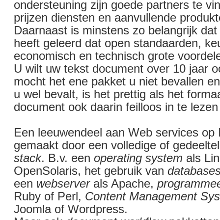
ondersteuning zijn goede partners te vi
prijzen diensten en aanvullende produkt
Daarnaast is minstens zo belangrijk dat 
heeft geleerd dat open standaarden, keuz
economisch en technisch grote voordel
U wilt uw tekst document over 10 jaar 
mocht het ene pakket u niet bevallen en 
u wel bevalt, is het prettig als het form
document ook daarin feilloos in te lezen 
Een leeuwendeel aan Web services op I
gemaakt door een volledige of gedeelt
stack
. B.v. een
operating system
als Li
OpenSolaris, het gebruik van
database
een
webserver
als Apache,
programmee
Ruby of Perl,
Content Management Sy
Joomla of Wordpress.