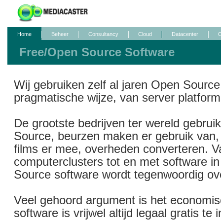
Home
Beheer
Consultancy
Cloud
Datacenter
O
Free/Open Source Software
Wij gebruiken zelf al jaren Open Source
pragmatische wijze, van server platform
De grootste bedrijven ter wereld gebru
Source, beurzen maken er gebruik van,
films er mee, overheden converteren. 
computerclusters tot en met software in
Source software wordt tegenwoordig ove
Veel gehoord argument is het economi
software is vrijwel altijd legaal gratis te 